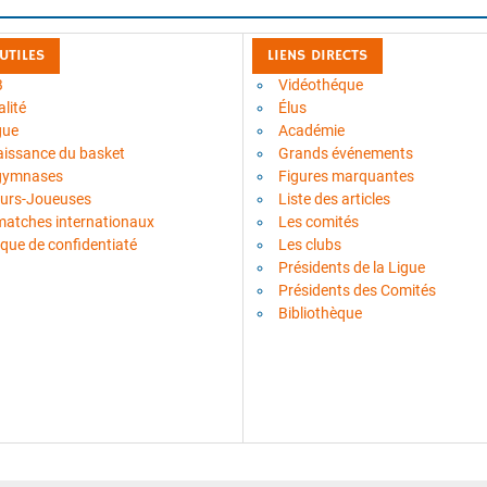
 UTILES
LIENS DIRECTS
B
Vidéothéque
lité
Élus
gue
Académie
aissance du basket
Grands événements
gymnases
Figures marquantes
urs-Joueuses
Liste des articles
matches internationaux
Les comités
ique de confidentiaté
Les clubs
Présidents de la Ligue
Présidents des Comités
Bibliothèque