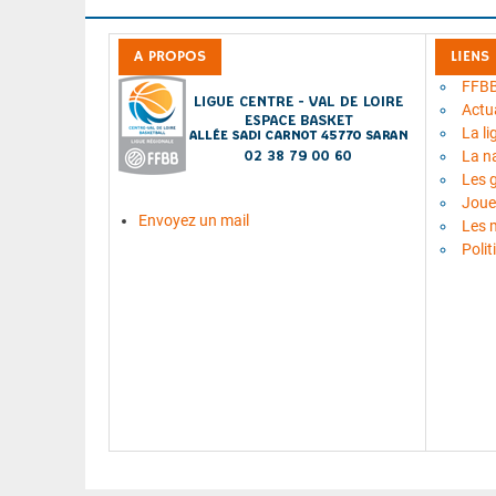
A PROPOS
LIENS
FFB
Actua
La li
La n
Les 
Joue
Envoyez un mail
Les 
Polit