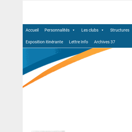
Aller
au
Site officiel Commission Patrimoine de la Ligue 
contenu
Accueil
Personnalités
Les clubs
Structures
Exposition itinérante
Lettre Info
Archives 37