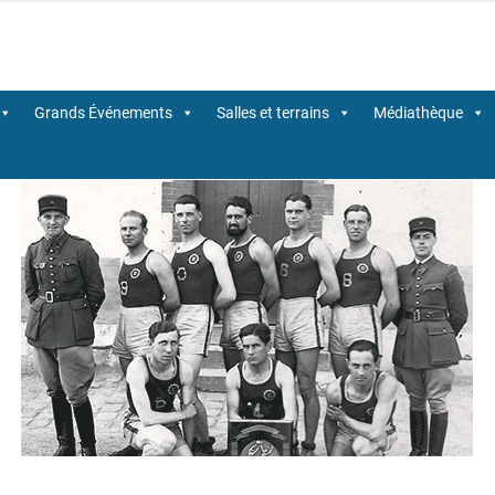
Centre-Val de Loire de BasketBall
Grands Événements
Salles et terrains
Médiathèque