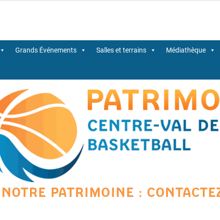
Centre-Val de Loire de BasketBall
Grands Événements
Salles et terrains
Médiathèque