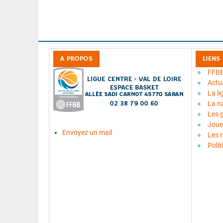
A PROPOS
LIENS
FFB
Actua
La li
La n
Les 
Joue
Envoyez un mail
Les 
Polit