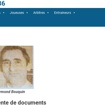
36
s
Joueuses
Arbitres
Entraineurs
ymond Bouquin
ente de documents