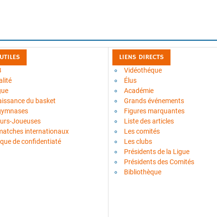
 UTILES
LIENS DIRECTS
B
Vidéothéque
lité
Élus
gue
Académie
aissance du basket
Grands événements
gymnases
Figures marquantes
urs-Joueuses
Liste des articles
matches internationaux
Les comités
ique de confidentiaté
Les clubs
Présidents de la Ligue
Présidents des Comités
Bibliothèque