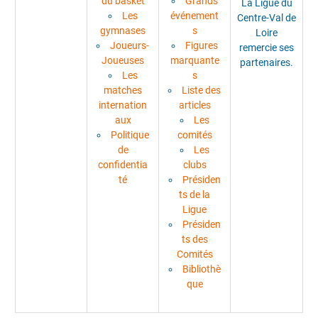
du basket
Grands
La Ligue du
Les
événement
Centre-Val de
gymnases
s
Loire
Joueurs-
Figures
remercie ses
Joueuses
marquante
partenaires.
Les
s
matches
Liste des
internation
articles
aux
Les
Politique
comités
de
Les
confidentia
clubs
té
Présiden
ts de la
Ligue
Présiden
ts des
Comités
Bibliothè
que