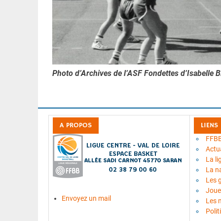
Photo d’Archives de l’ASF Fondettes d’Isabell
A PROPOS
LIENS
FFB
Actua
La li
La n
Les 
Joue
Envoyez un mail
Les 
Polit