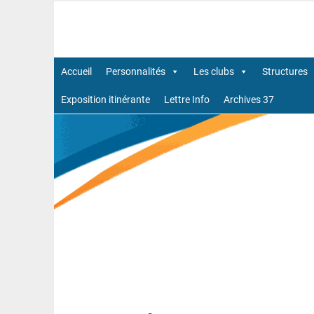
Aller
au
Site officiel Commission Patrimoine de la Ligue 
contenu
Accueil
Personnalités
Les clubs
Structures
Exposition itinérante
Lettre Info
Archives 37