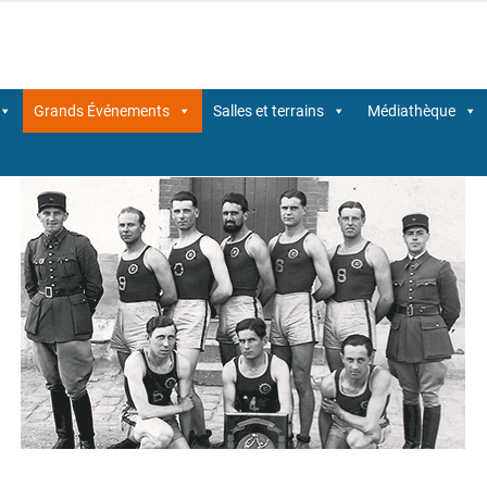
Centre-Val de Loire de BasketBall
Grands Événements
Salles et terrains
Médiathèque