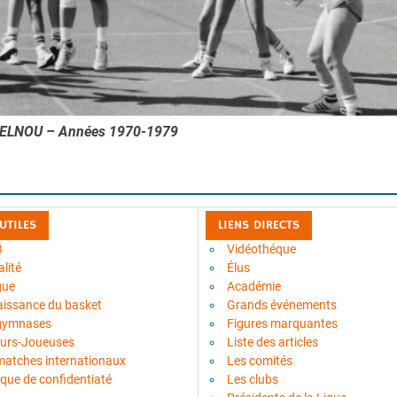
e BELNOU – Années
1970-1979
 UTILES
LIENS DIRECTS
B
Vidéothéque
lité
Élus
gue
Académie
aissance du basket
Grands événements
gymnases
Figures marquantes
urs-Joueuses
Liste des articles
matches internationaux
Les comités
ique de confidentiaté
Les clubs