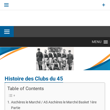
Aller
au
contenu
Site officiel Commission Patrimoine de la Ligue Centre-Val
de Loire de BasketBall
MENU
Histoire des Clubs du 45
Table of Contents
Aschères le Marché / AS Aschères le Marché Basket 1ère
Partie