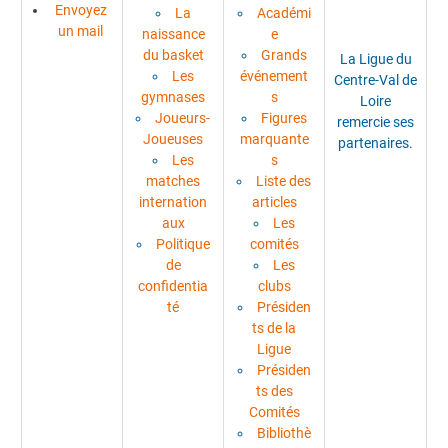
Envoyez
La
Académi
un mail
naissance
e
du basket
Grands
La Ligue du
Les
événement
Centre-Val de
gymnases
s
Loire
Joueurs-
Figures
remercie ses
Joueuses
marquante
partenaires.
Les
s
matches
Liste des
internation
articles
aux
Les
Politique
comités
de
Les
confidentia
clubs
té
Présiden
ts de la
Ligue
Présiden
ts des
Comités
Bibliothè