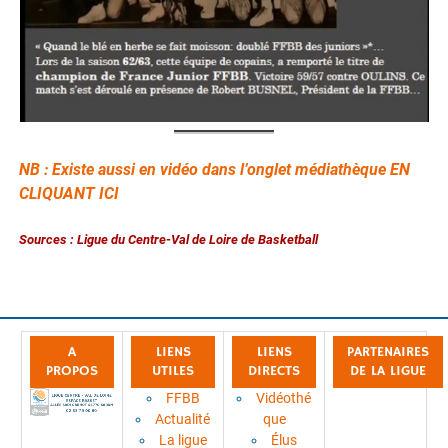
NB : Existe aussi en vidéo dans l’onglet
médiathèque EN
CLIQUANT ICI
Sources : Ligue du Centre-Val de Loire de Basketball
A
LIENS
LIENS
PARTENAIRES
PROPOS
UTILES
DIRECTS
DE LA LIGUE
FFBB
Vidéothé
Actualité
que
La ligue
Élus