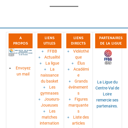
A
LIENS
LIENS
PARTENAIRES
PROPOS
UTILES
DIRECTS
DE LA LIGUE
FFBB
Vidéothé
Actualité
que
La ligue
Élus
Envoyez
La
Académi
un mail
naissance
e
du basket
Grands
La Ligue du
Les
événement
Centre-Val de
gymnases
s
Loire
Joueurs-
Figures
remercie ses
Joueuses
marquante
partenaires.
Les
s
matches
Liste des
internation
articles