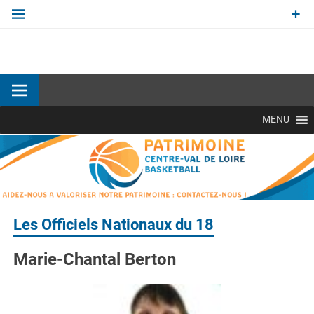
Aller
au
contenu
Site officiel Commission Patrimoine de la Ligue Centre-Val
de Loire de BasketBall
MENU
Les Officiels Nationaux du 18
Marie-Chantal Berton