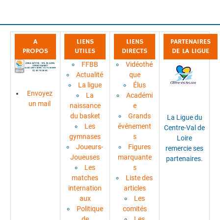
A
LIENS
LIENS
PARTENAIRES
PROPOS
UTILES
DIRECTS
DE LA LIGUE
FFBB
Vidéothé
Actualité
que
La ligue
Élus
Envoyez
La
Académi
un mail
naissance
e
du basket
Grands
La Ligue du
Les
événement
Centre-Val de
gymnases
s
Loire
Joueurs-
Figures
remercie ses
Joueuses
marquante
partenaires.
Les
s
matches
Liste des
internation
articles
aux
Les
Politique
comités
de
Les