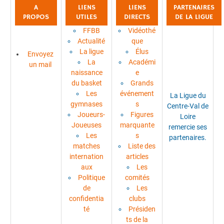
A
LIENS
LIENS
PARTENAIRES
PROPOS
UTILES
DIRECTS
DE LA LIGUE
FFBB
Vidéothé
Actualité
que
La ligue
Élus
Envoyez
La
Académi
un mail
naissance
e
du basket
Grands
La Ligue du
Les
événement
Centre-Val de
gymnases
s
Loire
Joueurs-
Figures
remercie ses
Joueuses
marquante
partenaires.
Les
s
matches
Liste des
internation
articles
aux
Les
Politique
comités
de
Les
confidentia
clubs
té
Présiden
ts de la