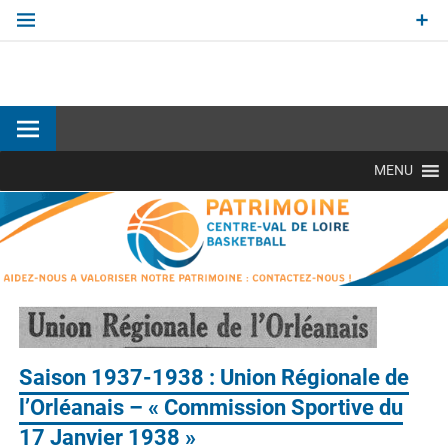
Aller
au
contenu
Site officiel Commission Patrimoine de la Ligue Centre-Val
de Loire de BasketBall
MENU
Saison 1937-1938 : Union Régionale de
l’Orléanais – « Commission Sportive du
17 Janvier 1938 »