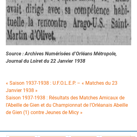
Source : Archives Numérisées d’Orléans Métropole,
Journal du Loiret du 22 Janvier 1938
Navigation
« Saison 1937-1938 : U.F.O.L.E.P. – « Matches du 23
Janvier 1938 »
de
Saison 1937-1938 : Résultats des Matches Amicaux de
l’Abeille de Gien et du Championnat de l’Orléanais Abeille
l’article
de Gien (1) contre Jeunes de Micy »